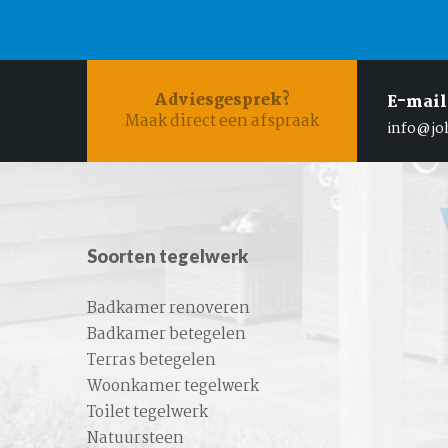
Adviesgesprek?
E-mail
Maak direct een afspraak
info@jo
Soorten tegelwerk
Badkamer renoveren
Badkamer betegelen
Terras betegelen
Woonkamer tegelwerk
Toilet tegelwerk
Natuursteen