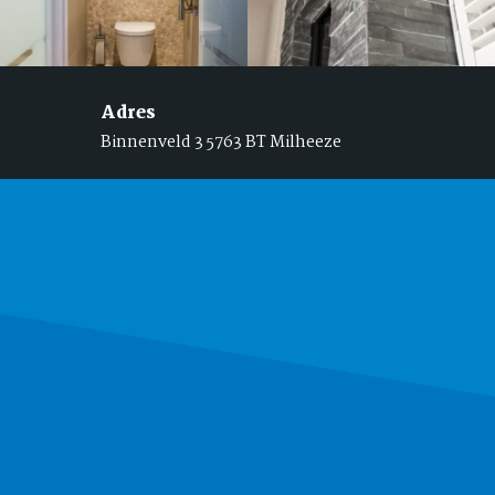
Adres
Binnenveld 3 5763 BT Milheeze